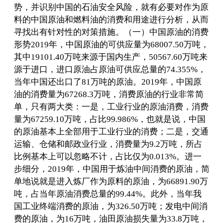
势，并识别中国的石油安全风险，就有必要对作为原
料的中国原油和燃料油的消费和用途进行分析，从而
寻找出有针对性的对策措施。（一）中国原油的消费
形势2019年，中国原油的可供应量为68007.50万吨，
其中19101.40万吨来源于国内生产，50567.60万吨来
源于进口，进口原油占原油可供应总量的74.355%，
当年中国还出口了81万吨的原油。2019年，中国原
油的消费量为67268.3万吨，消费原油的行业非常简
单，只有两大类：一是，工业行业的原油消费，消费
量为67259.10万吨，占比99.986%，也就是说，中国
的原油基本上全部用于工业行业的消费；二是，交通
运输、仓储和邮政业行业，消费量为9.2万吨，所占
比例基本上可以忽略不计，占比仅为0.013%。进一
步细分，2019年，中国用于炼油中间消费的原油，简
单地说就是进入炼厂作为原料的原油，为66891.90万
吨，占当年原油消费总量的99.44%。此外，当年我
国工业终端消费的原油，为326.50万吨；发电中间消
费的原油，为16万吨，油田原油损失量为33.8万吨，