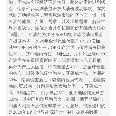
响，需求端全球经济不是太好，整体处于微过剩状
态，但事件驱动则会显著放大油价波动幅度。本文
就抛开地缘叙事，聚焦原油市场的基本面，谈一谈
石油的储量、产量、需求，以及增量需求，解答世
界是否缺油、油价是否具备长期高价基础两大核心
问题。1、石油的资源分布不均衡全球原油储量分
布极度不均，2020年全球原油储量为17324亿桶，
其中OPEC占约 70%，OPEC产油国与俄罗斯占比高
达76%。其中委内瑞拉、利比亚、尼日利亚等OPEC
产油国在多重因素影响下，储量潜能未充分释放。
再分为产油大区看，中东储量占48%，是全球储量
的核心，以轻质低硫油为主，开采成本低；美洲占
33%，南美偏重质油（委瑞内拉为代表），北美偏
油砂/页岩油（分别是加拿大和美国），开采成本
高；非洲占7%，俄罗斯占6%；亚太地区储量只占
2.6%，以中国和印尼为代表；欧洲（俄罗斯除外）
和澳大利亚石油储量非常低，可忽略。储量选用的
是2020年BP《世界能源统计年鉴》披露的数据，