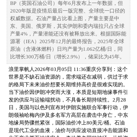
BP（英国石油公司）每年6月发布上一年数据，但
2020年版是疫情后最后一版完整、全球统一口径的
权威数据。石油产量占比看上图，产量主要是中
东、美国、俄罗斯，其实伊朗和委内瑞拉只占全球
产量4%，产量潜能还没有被释放出来。根据国际能
源署（IEA）2025年12月的最终报告，2025年全球
原油（含液体燃料）日均产量为1.062亿桶/日，同
比增长300万桶/日（增长2.9%），储采比为45年。
浪里掌帆人2026年03月05日 11:36重庆分享到：这个
世界是不缺石油资源的，需求端还在减弱，供过于求
的格局下未来油价想要长期维持高价是很难实现的。
当下油价因伊朗冲突而大涨，本质是短期地缘事件引
发的供应与运输端扰动，不具备长期持续性。2月28
日，美国与以色列宣布对伊朗实施联合军事行动，伊
朗领袖哈梅内伊及多名军方高层在袭击中身亡，中东
地缘局势骤然紧张，国际油价冲上80美元/桶。石油
是现代工业的血液，油价与供应波动直接冲击能源和