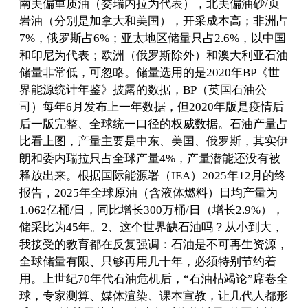
南美偏重质油（委瑞内拉为代表），北美偏油砂/页
岩油（分别是加拿大和美国），开采成本高；非洲占
7%，俄罗斯占6%；亚太地区储量只占2.6%，以中国
和印尼为代表；欧洲（俄罗斯除外）和澳大利亚石油
储量非常低，可忽略。储量选用的是2020年BP《世
界能源统计年鉴》披露的数据，BP（英国石油公
司）每年6月发布上一年数据，但2020年版是疫情后
后一版完整、全球统一口径的权威数据。石油产量占
比看上图，产量主要是中东、美国、俄罗斯，其实伊
朗和委内瑞拉只占全球产量4%，产量潜能还没有被
释放出来。根据国际能源署（IEA）2025年12月的终
报告，2025年全球原油（含液体燃料）日均产量为
1.062亿桶/日，同比增长300万桶/日（增长2.9%），
储采比为45年。2、这个世界缺石油吗？从小到大，
我接受的教育都在反复强调：石油是不可再生资源，
全球储量有限、只够再用几十年，必须特别节约着
用。上世纪70年代石油危机后，“石油枯竭论”席卷全
球，专家测算、媒体渲染、课本宣教，让几代人都形