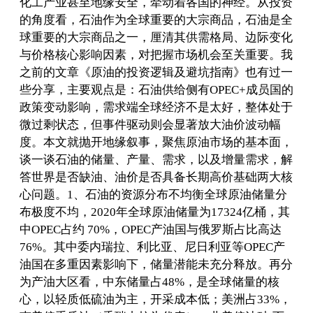
化工产业甚至地缘安全，牵动着各国的神经。从投资
的角度看，石油作为全球重要的大宗商品，石油是全
球重要的大宗商品之一，厘清其供需格局、边际变化
与价格核心影响因素，对把握市场机会至关重要。我
之前的文章《原油的投资逻辑及避坑指南》也有过一
些分享，主要观点是：石油供给侧有OPEC+成员国的
政策变动影响，需求端全球经济不是太好，整体处于
微过剩状态，但事件驱动则会显著放大油价波动幅
度。本文就抛开地缘叙事，聚焦原油市场的基本面，
谈一谈石油的储量、产量、需求，以及增量需求，解
答世界是否缺油、油价是否具备长期高价基础两大核
心问题。1、石油的资源分布不均衡全球原油储量分
布极度不均，2020年全球原油储量为17324亿桶，其
中OPEC占约 70%，OPEC产油国与俄罗斯占比高达
76%。其中委内瑞拉、利比亚、尼日利亚等OPEC产
油国在多重因素影响下，储量潜能未充分释放。再分
为产油大区看，中东储量占48%，是全球储量的核
心，以轻质低硫油为主，开采成本低；美洲占33%，