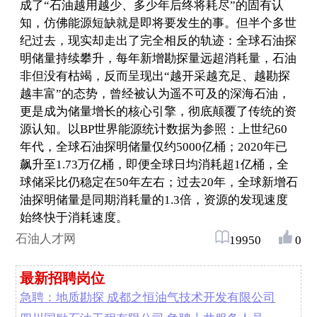
成了“石油越用越少、多少年后终将耗尽”的固有认
知，仿佛能源短缺就是即将要发生的事。但半个多世
纪过去，现实却走出了完全相反的轨迹：全球石油探
明储量持续攀升，每年新增勘探量远超消耗量，石油
非但没有枯竭，反而呈现出“越开采越充足、越勘探
越丰富”的态势，曾经被认为遥不可及的深海石油，
更是成为储量增长的核心引擎，彻底颠覆了传统的资
源认知。以BP世界能源统计数据为参照：上世纪60
年代，全球石油探明储量仅约5000亿桶；2020年已
飙升至1.73万亿桶，即便全球日均消耗超1亿桶，全
球储采比仍稳定在50年左右；过去20年，全球新增石
油探明储量是同期消耗量的1.3倍，资源的发现速度
始终快于消耗速度。
石油人才网
19950
0
最新招聘岗位
急聘：地质勘探 成都之恒油气技术开发有限公司