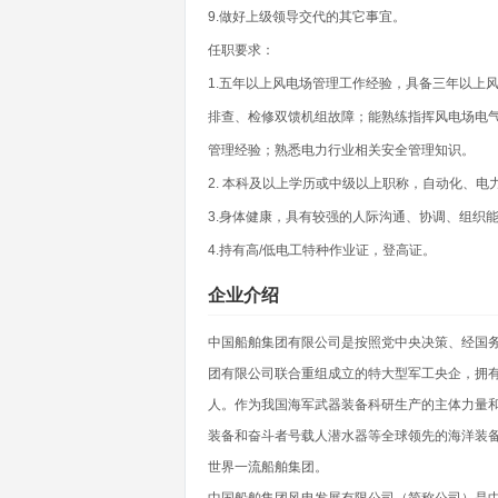
9.做好上级领导交代的其它事宜。
任职要求：
1.五年以上风电场管理工作经验，具备三年以上
排查、检修双馈机组故障；能熟练指挥风电场电气
管理经验；熟悉电力行业相关安全管理知识。
2. 本科及以上学历或中级以上职称，自动化、
3.身体健康，具有较强的人际沟通、协调、组织
4.持有高/低电工特种作业证，登高证。
企业介绍
中国船舶集团有限公司是按照党中央决策、经国务
团有限公司联合重组成立的特大型军工央企，拥有科
人。作为我国海军武器装备科研生产的主体力量
装备和奋斗者号载人潜水器等全球领先的海洋装
世界一流船舶集团。