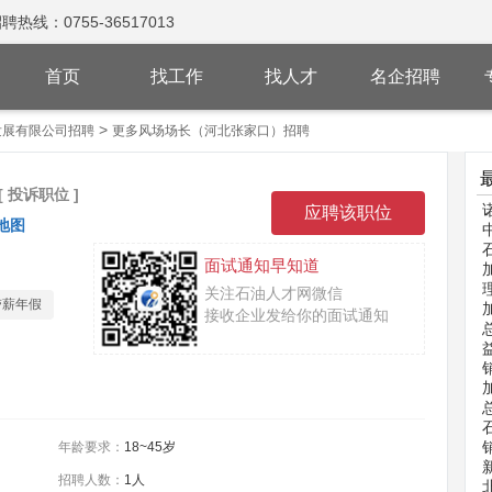
：0755-36517013
首页
找工作
找人才
名企招聘
>
发展有限公司招聘
更多风场场长（河北张家口）招聘
[ 投诉职位 ]
地图
面试通知早知道
关注石油人才网微信
带薪年假
接收企业发给你的面试通知
年龄要求：
18~45岁
招聘人数：
1人