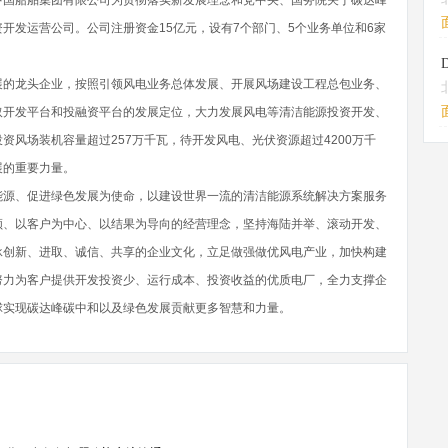
中国船舶集团有限公司为贯彻落实新发展理念和党中央、国务院关于碳达峰
开发运营公司。公司注册资金15亿元，设有7个部门、5个业务单位和6家
展的龙头企业，按照引领风电业务总体发展、开展风场建设工程总包业务、
取开发平台和投融资平台的发展定位，大力发展风电等清洁能源投资开发、
资风场装机容量超过257万千瓦，待开发风电、光伏资源超过4200万千
展的重要力量。
能源、促进绿色发展为使命，以建设世界一流的清洁能源系统解决方案服务
领、以客户为中心、以结果为导向的经营理念，坚持海陆并举、滚动开发、
承创新、进取、诚信、共享的企业文化，立足做强做优风电产业，加快构建
努力为客户提供开发投资少、运行成本、投资收益的优质电厂，全力支撑企
球实现碳达峰碳中和以及绿色发展贡献更多智慧和力量。