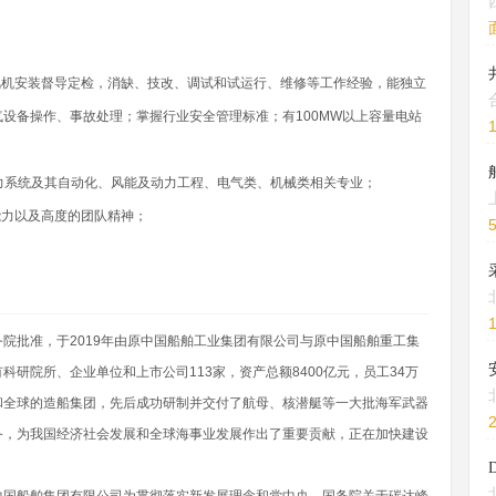
风机安装督导定检，消缺、技改、调试和试运行、维修等工作经验，能独立
设备操作、事故处理；掌握行业安全管理标准；有100MW以上容量电站
电力系统及其自动化、风能及动力工程、电气类、机械类相关专业；
能力以及高度的团队精神；
院批准，于2019年由原中国船舶工业集团有限公司与原中国船舶重工集
研院所、企业单位和上市公司113家，资产总额8400亿元，员工34万
和全球的造船集团，先后成功研制并交付了航母、核潜艇等一大批海军武器
备，为我国经济社会发展和全球海事业发展作出了重要贡献，正在加快建设