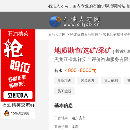
石油人才网，国内专业的石油求职招聘网站 招聘热线
>
>
石油人才网
哈尔滨市石油招聘
黑龙江省鑫祥安
地质勘查/选矿/采矿
[ 投诉职位
黑龙江省鑫祥安全评价咨询服务有限
4000~8000元
薪水:
专业培训
岗位晋升
节日福利
员工旅游
基本信息
工作地点：
哈尔滨市
要求学历：
本科