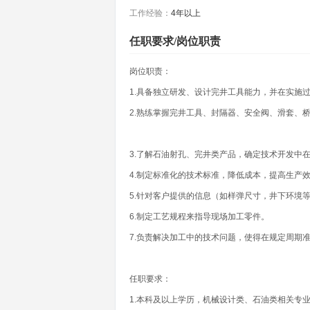
工作经验：
4年以上
任职要求/岗位职责
岗位职责：
1.具备独立研发、设计完井工具能力，并在实施
2.熟练掌握完井工具、封隔器、安全阀、滑套、
3.了解石油射孔、完井类产品，确定技术开发中
4.制定标准化的技术标准，降低成本，提高生产
5.针对客户提供的信息（如样弹尺寸，井下环境
6.制定工艺规程来指导现场加工零件。
7.负责解决加工中的技术问题，使得在规定周期
任职要求：
1.本科及以上学历，机械设计类、石油类相关专