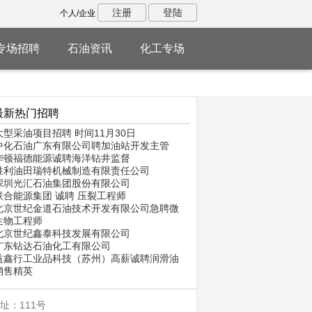
注册
登陆
个人/企业
专场招聘
石油资讯
化工专场
最新热门招聘
大型采油项目招聘 时间11月30日
中化石油广东有限公司聘加油站开发主管
华顿福德能源诚聘海洋钻井监督
胜利油田瑞特机械制造有限责任公司
深圳光汇石油集团股份有限公司
联合能源集团 诚聘 压裂工程师
北京世纪金道石油技术开发有限公司急聘微
生物工程师
北京世纪鑫泰科技发展有限公司
广东钻达石油化工有限公司
益鑫行工业品科技（苏州）高薪诚聘润滑油
销售精英
址：111号