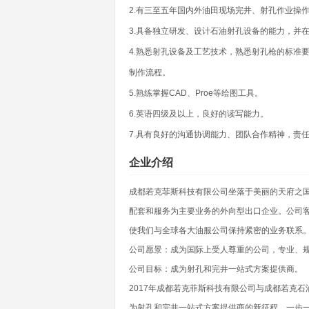
2.有三至五年国内外油田现场完井、射孔作业操
3.具备独立研发、设计石油射孔设备的能力，并
4.熟悉射孔设备及工艺技术，熟悉射孔枪的标准
制作流程。
5.熟练掌握CAD、Proe等绘图工具。
6.英语四级及以上，良好的读写能力。
7.具有良好的沟通协调能力、团队合作精神，责
企业介绍
成都若克菲斯科技有限公司坐落于美丽的天府之国
配套和服务为主要业务的外向型出口企业。公司
使我们与全球各大油服公司保持紧密的业务联系
公司愿景：成为国际上受人尊重的公司，专业、
公司目标：成为射孔和完井一站式方案提供商。
2017年成都若克菲斯科技有限公司与成都若克
为射孔和完井一站式方案提供商的新征程。一步