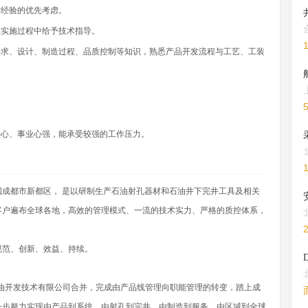
作经验的优先考虑。
在实施过程中给予技术指导。
要求、设计、制造过程、品质控制等知识，熟悉产品开发流程与工艺、工装
任心、事业心强，能承受较强的工作压力。
成都市新都区， 是以研制生产石油射孔器材和石油井下完井工具及相关
客户遍布全球各地，高效的管理模式、一流的技术实力、严格的质控体系，
。
规范、创新、效益、持续。
石油开发技术有限公司合并，完成由产品线管理向职能管理的转变，踏上成
一步努力实现由产品到系统，由射孔到完井，由制造到服务，由区域到全球