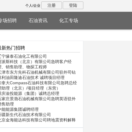
注册
登陆
个人/企业
专场招聘
石油资讯
化工专场
最新热门招聘
辽宁缘泰石油化工有限公司
阿派斯科技（北京）有限公司急聘客户经
理、销售助理、物探工程师
天津市东方先科石油机械有限公司驻外司钻
胜利油田隆迪石油技术 诚聘项目经理
加拿大Compass石油科技有限公司急聘总经
理助理（北京）/项目经理（东营）
重庆渝投能源（集团）诚聘总经理
石家庄景渤石油机械有限公司急聘英语驻外
销售助理
中能能源集团诚聘经理
新疆新生代石油技术有限公司
北京金海能达科技有限公司聘地震资料解释