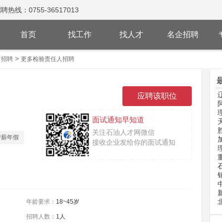
：0755-36517013
首页
找工作
找人才
名企招聘
>
司招聘
更多检验责任人招聘
面试通知早知道
关注石油人才网微信
带薪年假
接收企业发给你的面试通知
年龄要求：
18~45岁
招聘人数：
1人