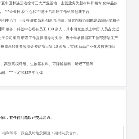
江、宁夏中卫和连云港徐圩三大产业基地，主营业务为新材料和精专 化学品的
***企业技术中 心和***博士后科研工作站等创新平台。
科创中心”）下设有研究 院和创新管理部，研究院核心职能是总部研发和子
和服务；科创中心现有员工 130 余人，其中研究生以上学历 人员占比近
为子公司项目 研发工作提供指导与支持，近十年承担国家工信部清洁生产
科技成果转化专项资金资助项目等 10 余项，实施 新品产业化及技改项目
 、高强高模纤维、生物基材料、可降解塑料、烯烃下游等
酮、***下游等材料中间体
识你，有任何问题欢迎交流沟通。