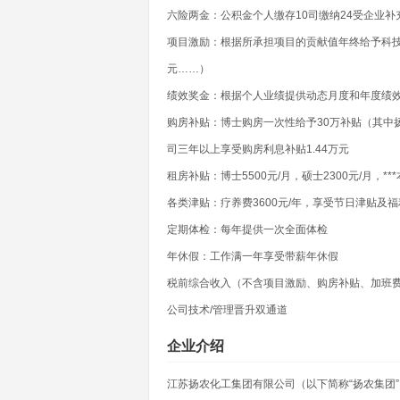
六险两金：公积金个人缴存10司缴纳24受企业
项目激励：根据所承担项目的贡献值年终给予科技进步
元……）
绩效奖金：根据个人业绩提供动态月度和年度绩
购房补贴：博士购房一次性给予30万补贴（其中
司三年以上享受购房利息补贴1.44万元
租房补贴：博士5500元/月，硕士2300元/月，***
各类津贴：疗养费3600元/年，享受节日津贴及
定期体检：每年提供一次全面体检
年休假：工作满一年享受带薪年休假
税前综合收入（不含项目激励、购房补贴、加班费等）
公司技术/管理晋升双通道
企业介绍
江苏扬农化工集团有限公司（以下简称“扬农集团”