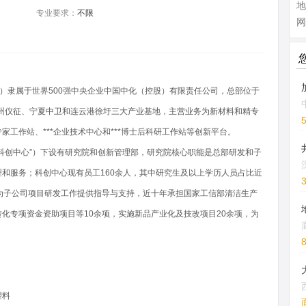
地
专业要求：
不限
网
”）隶属于世界500强中央企业中国中化（控股）有限责任公司，总部位于
扬州仪征、宁夏中卫和连云港徐圩三大产业基地，主营业务为新材料和精专
工作站、***企业技术中心和***博士后科研工作站等创新平台。
科创中心”）下设有研究院和创新管理部，研究院核心职能是总部研发和子
和服务；科创中心现有员工160余人，其中研究生及以上学历人员占比近
为子公司项目研发工作提供指导与支持，近十年承担国家工信部清洁生产
化专项资金资助项目等10余项，实施新品产业化及技改项目20余项，为
塑料