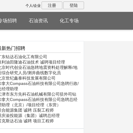
注册
登陆
个人/企业
专场招聘
石油资讯
化工专场
最新热门招聘
广东钻达石油化工有限公司
胜利油田隆迪石油技术 诚聘项目经理
北京时代创业石油急聘地震资料处理解释/地
质综合研究人员/测井曲线数字化员
北京世纪鑫泰科技发展有限公司
加拿大Compass石油科技有限公司急聘行政/
总经理助理
天津市东方先科石油机械有限公司驻外司钻
加拿大Compass石油科技有限公司急聘总经
理助理（北京）/项目经理（东营）
联合能源集团 诚聘 压裂工程师
重庆渝投能源（集团）诚聘总经理
诺克斯达石油 诚聘 项目工程师