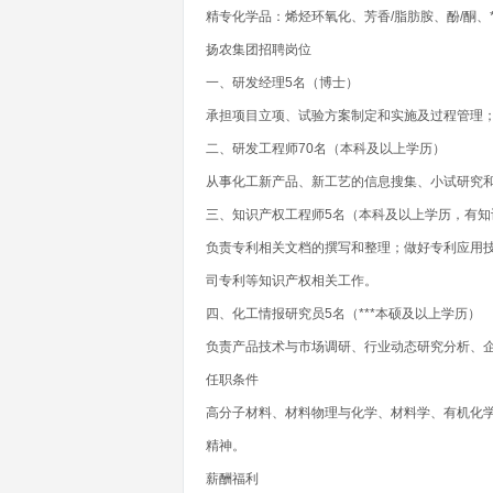
精专化学品：烯烃环氧化、芳香/脂肪胺、酚/酮、*
扬农集团招聘岗位
一、研发经理5名（博士）
承担项目立项、试验方案制定和实施及过程管理
二、研发工程师70名（本科及以上学历）
从事化工新产品、新工艺的信息搜集、小试研究
三、知识产权工程师5名（本科及以上学历，有知
负责专利相关文档的撰写和整理；做好专利应用
司专利等知识产权相关工作。
四、化工情报研究员5名（***本硕及以上学历）
负责产品技术与市场调研、行业动态研究分析、
任职条件
高分子材料、材料物理与化学、材料学、有机化
精神。
薪酬福利