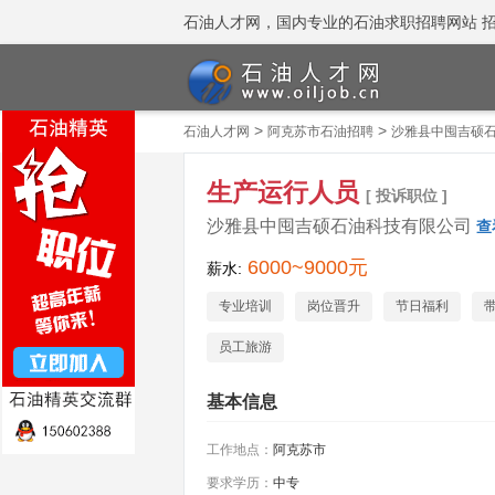
石油人才网，国内专业的石油求职招聘网站 招聘热线
>
>
石油人才网
阿克苏市石油招聘
沙雅县中囤吉硕
生产运行人员
[ 投诉职位 ]
沙雅县中囤吉硕石油科技有限公司
查
6000~9000元
薪水:
专业培训
岗位晋升
节日福利
员工旅游
基本信息
工作地点：
阿克苏市
要求学历：
中专