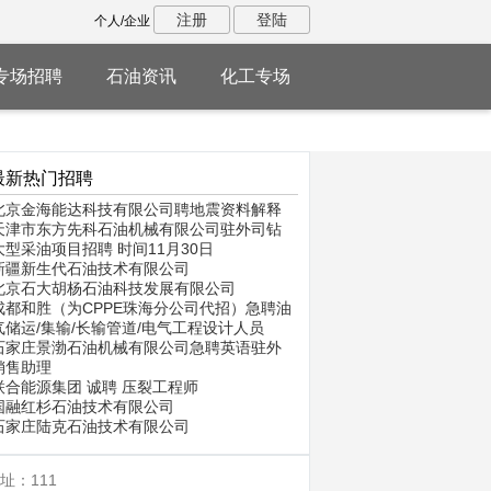
注册
登陆
个人/企业
专场招聘
石油资讯
化工专场
最新热门招聘
北京金海能达科技有限公司聘地震资料解释
天津市东方先科石油机械有限公司驻外司钻
大型采油项目招聘 时间11月30日
新疆新生代石油技术有限公司
北京石大胡杨石油科技发展有限公司
成都和胜（为CPPE珠海分公司代招）急聘油
气储运/集输/长输管道/电气工程设计人员
石家庄景渤石油机械有限公司急聘英语驻外
销售助理
联合能源集团 诚聘 压裂工程师
国融红杉石油技术有限公司
石家庄陆克石油技术有限公司
址：111