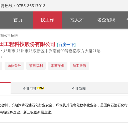
：0755-36517013
首页
找工作
找人才
名企招聘
有限公司招聘
田工程科技股份有限公司
[
百度一下
]
：郑州市 郑州市郑东新区中兴南路90号嘉亿东方大厦21层
：
岗位晋升
节日福利
带薪年假
员工旅游
企业问答
企业新闻
石化改制，长期深耕石油石化行业安全、环保及其信息化数字化业务，是国内石油石化
河南省瞪羚企业、新三板创新层企业。