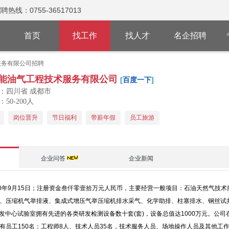
：0755-36517013
首页
找工作
找人才
名企招聘
服务有限公司招聘
能油气工程技术服务有限公司
[
百度一下
]
：四川省 成都市
50-200人
岗位晋升
节日福利
带薪年假
员工旅游
企业问答
企业新闻
20年9月15日；注册资金叁仟零壹拾万元人民币，主要经营一般项目：石油天然气技
、压缩机气举排液、集成式增压气举压缩机排水采气、化学助排、柱塞排水、钢丝试井
研发中心试验室拥有先进的各类研发检测设备数十套(套)，设备总值达1000万元。公
员工150名：工程师8人、技术人员35名，技术服务人员、场地操作人员及其他工作