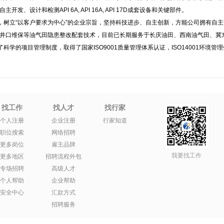
发、设计和检测API 6A, API 16A, API 17D成套设备和关键部件。
略，树立“以客户要求为中心”的企业宗旨，坚持科技进步、自主创新，方能公司拥有自
井口维保等油气田隐患整改配套技术，目前已长期服务于长庆油田、西南油气田、冀
科学的项目管理制度，取得了国家ISO9001质量管理体系认证，ISO14001环境管理
找工作
找人才
找行家
个人注册
企业注册
行家知道
职位搜索
网络招聘
更多岗位
雇主品牌
我要找工作
更多地区
招聘流程外包
专场招聘
高级人才
个人帮助
企业帮助
安全中心
汇款方式
招聘服务