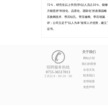
72％，研究生以上学历(学位)人员占10％。能够自主开
方能坚持“科技化、品质化、国际化”的发展战
压换阀技术、带压钻孔、带压修阀、带压堵漏、
评；公司立足于“以人为本”发挥人才优势，建立了
证书。
关于我们
网站介绍
我们的荣誉
招聘服务热线
企业文化
0755-36517013
联系我们
工作日 8：00-19：00
友情链接
免责声明