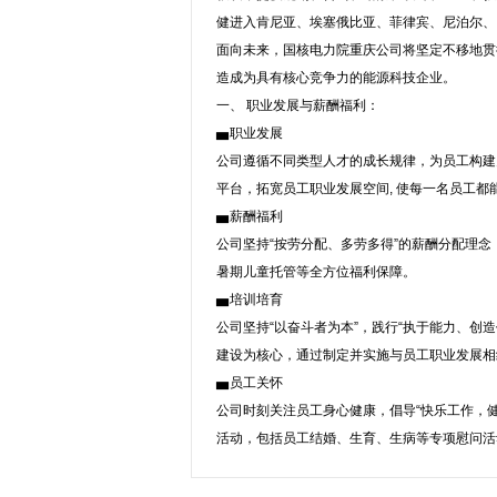
健进入肯尼亚、埃塞俄比亚、菲律宾、尼泊尔、巴
面向未来，国核电力院重庆公司将坚定不移地贯彻
造成为具有核心竞争力的能源科技企业。
一、 职业发展与薪酬福利：
▅职业发展
公司遵循不同类型人才的成长规律，为员工构建
平台，拓宽员工职业发展空间, 使每一名员工
▅薪酬福利
公司坚持“按劳分配、多劳多得”的薪酬分配理
暑期儿童托管等全方位福利保障。
▅培训培育
公司坚持“以奋斗者为本”，践行“执于能力、
建设为核心，通过制定并实施与员工职业发展相
▅员工关怀
公司时刻关注员工身心健康，倡导“快乐工作，健
活动，包括员工结婚、生育、生病等专项慰问活