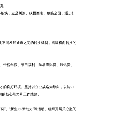
项。
业务板块，立足川渝、纵横西南、放眼全国，逐步打
化不同发展通道之间的转换机制，搭建横向转换的
助、带薪年假、节日福利、防暑降温费、通讯费、
人才的良好环境。坚持以企业战略为导向，以能力
织的核心能力和工作绩效。
杯”、“新生力·新动力”等活动。组织开展关心慰问