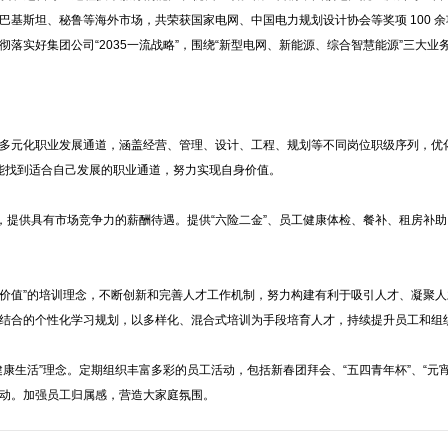
基斯坦、秘鲁等海外市场，共荣获国家电网、中国电力规划设计协会等奖项 100 余
落实好集团公司“2035一流战略”，围绕“新型电网、新能源、综合智慧能源”三大
多元化职业发展通道，涵盖经营、管理、设计、工程、规划等不同岗位职级序列，优
都能找到适合自己发展的职业通道，努力实现自身价值。
念，提供具有市场竞争力的薪酬待遇。提供“六险二金”、员工健康体检、餐补、租房补
创造价值”的培训理念，不断创新和完善人才工作机制，努力构建有利于吸引人才、凝聚
结合的个性化学习规划，以多样化、混合式培训为手段培育人才，持续提升员工和组
康生活”理念。定期组织丰富多彩的员工活动，包括新春团拜会、“五四青年杯”、“元宵
动。加强员工归属感，营造大家庭氛围。