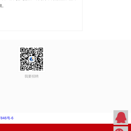
司。
我要招聘
846号-6