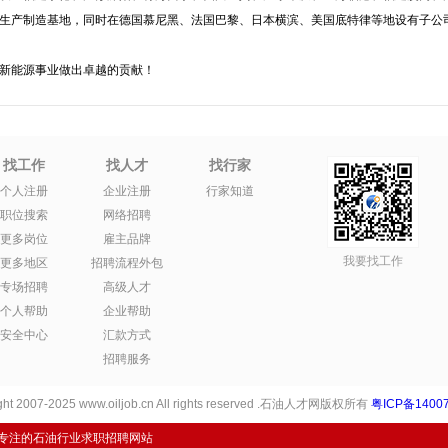
生产制造基地，同时在德国慕尼黑、法国巴黎、日本横滨、美国底特律等地设有子公
新能源事业做出卓越的贡献！
找工作
找人才
找行家
个人注册
企业注册
行家知道
职位搜索
网络招聘
更多岗位
雇主品牌
我要找工作
更多地区
招聘流程外包
专场招聘
高级人才
个人帮助
企业帮助
安全中心
汇款方式
招聘服务
ht 2007-2025 www.oiljob.cn All rights reserved .石油人才网版权所有
粤ICP备14007
专注的石油行业求职招聘网站