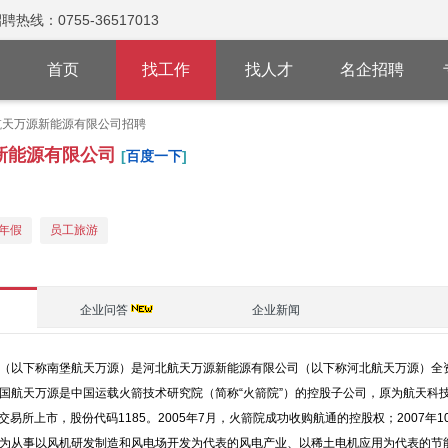
：0755-36517013
首页
找工作
找人才
名企招聘
航天万源新能源有限公司招聘
新能源有限公司
[
百度一下
]
年假
员工旅游
企业问答
企业新闻
（以下称南堡航天万源）是河北航天万源新能源有限公司（以下称河北航天万源）全
航天万源是中国运载火箭技术研究院（简称“火箭院”）的控股子公司，原为航天科技通
交易所上市，股份代码1185。2005年7月，火箭院成功收购航通的控股权；2007
为从事以风机研发制造和风电场开发为代表的风电产业、以稀土电机应用为代表的节