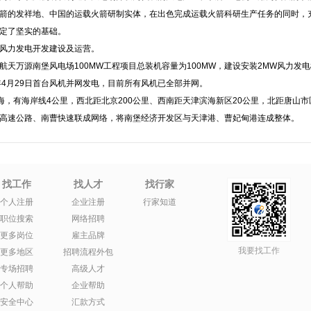
箭的发祥地、中国的运载火箭研制实体，在出色完成运载火箭科研生产任务的同时，
定了坚实的基础。
风力发电开发建设及运营。
天万源南堡风电场100MW工程项目总装机容量为100MW，建设安装2MW风力发电
8年4月29日首台风机并网发电，目前所有风机已全部并网。
海，有海岸线4公里，西北距北京200公里、西南距天津滨海新区20公里，北距唐山市
高速公路、南曹快速联成网络，将南堡经济开发区与天津港、曹妃甸港连成整体。
找工作
找人才
找行家
个人注册
企业注册
行家知道
职位搜索
网络招聘
更多岗位
雇主品牌
我要找工作
更多地区
招聘流程外包
专场招聘
高级人才
个人帮助
企业帮助
安全中心
汇款方式