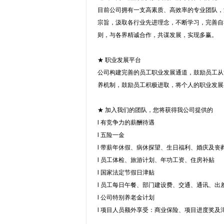
目前公司拥有一支高素质、高效率的专业团队，汇
宗旨，汲取各行业先进理念，不断学习，完善自
则，与各界精诚合作，共谋发展，实现多赢。
★ 职业发展平台
公司构建完善的员工职业发展通道，鼓励员工从
养机制，鼓励员工积极进取，将个人的职业发展
★ 加入我们的团队，您将获得我公司提供的
l 有竞争力的薪酬待遇
l 五险一金
l 带薪年休假、病休探望、生日福利、婚庆及丧
l 员工体检、旅游计划、年功工资、住房补贴
l 国家法定节假日津贴
l 员工每日午餐、部门建设费、交通、通讯、出
l 公司特别养老金计划
l 项目人员额外享受：商业保险、项目进度奖及