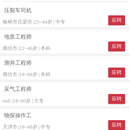
压裂车司机
应聘
榆林市吕梁市
|
25~44岁
|
中专
地质工程师
应聘
廊坊市
|
22~40岁
|
本科
测井工程师
应聘
廊坊市
|
18~60岁
|
本科
采气工程师
应聘
null
|
18~60岁
|
大专
物探操作工
应聘
天津市
|
18~40岁
|
中专